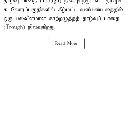
தாழ்வு பாதை (Trough) நிலவுகிறது. வட தமிழக
கடலோரப்பகுதிகளில் கீழ்மட்ட வளிமண்டலத்தில்
ஒரு பலவீனமான காற்றழுத்தத் தாழ்வுப் பாதை
(Trough) நிலவுகிறது.
Read More