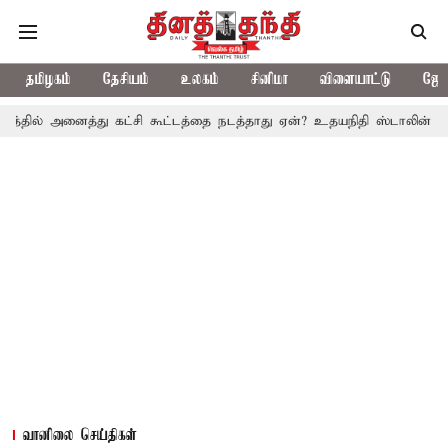
தமிழகம்
தேசியம்
உலகம்
சினிமா
விளையாட்டு
ஜோத
த்து கட்சி கூட்டத்தை நடத்தாது ஏன்? உதயநிதி ஸ்டாலின் கேள்வி
த.வ
வானிலை செய்திகள்