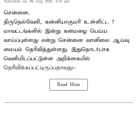
Published on
:
06 Aug 2026, 9:16 am
சென்னை,
திருநெல்வேலி, கன்னியாகுமரி உள்ளிட்ட 7
மாவட்டங்களில் இன்று கனமழை பெய்ய
வாய்ப்புள்ளது என்று சென்னை வானிலை ஆய்வு
மையம் தெரிவித்துள்ளது. இதுதொடர்பாக
வெளியிடப்பட்டுள்ள அறிக்கையில்
தெரிவிக்கப்பட்டிருப்பதாவது:-
Read More