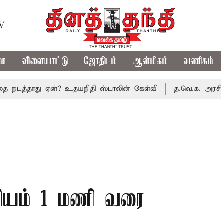
TV
மா
விளையாட்டு
ஜோதிடம்
ஆன்மிகம்
வணிகம்
தாது ஏன்? உதயநிதி ஸ்டாலின் கேள்வி
த.வெ.க. அரசின் முதல் 
தியம் 1 மணி வரை