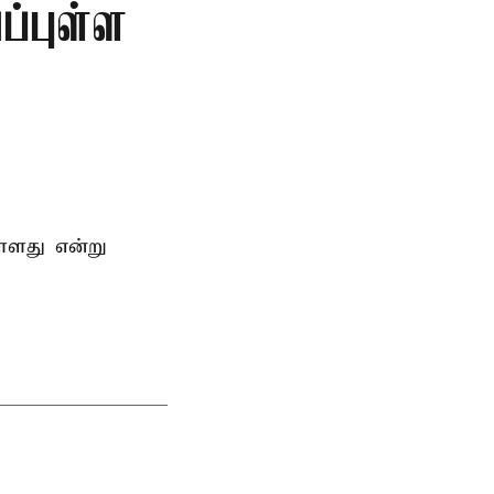
்புள்ள
்ளது என்று