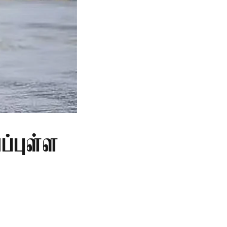
்புள்ள