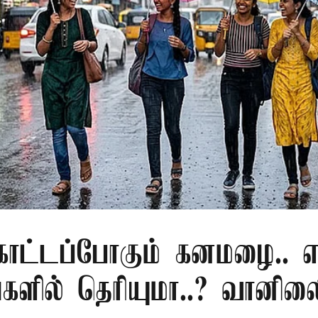
ொட்டப்போகும் கனமழை.. எந
்களில் தெரியுமா..? வானி