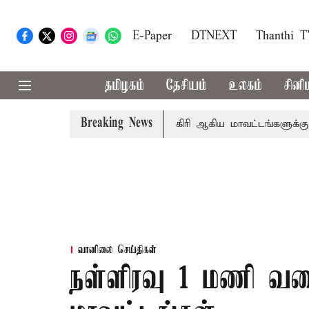
E-Paper
DTNEXT
Thanthi 
தமிழகம்
தேசியம்
உலகம்
சினி
Breaking News
ீதா
கோவை, தேனி,நீலகிரி ஆகிய மாவட்டங்களுக்கு கன மழை 
வானிலை செய்திகள்
நள்ளிரவு 1 மணி வர