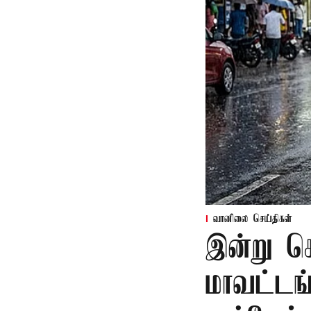
வானிலை செய்திகள்
இன்று க
மாவட்டங