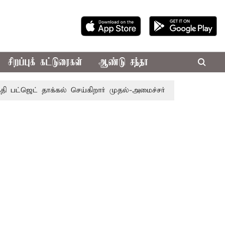
சிறப்புக் கட்டுரைகள்
ஆண்டு சந்தா
 தாக்கல் செய்கிறார் முதல்-அமைச்சர் ரங்கசாமி
எதிர்க்கட்சி