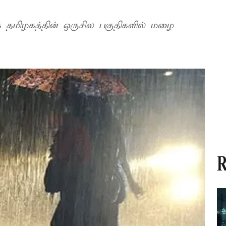
 தமிழகத்தின் ஒருசில பகுதிகளில் மழை
R