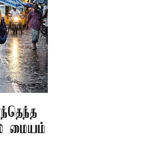
்தெந்த
லை மையம்