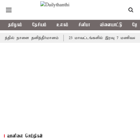
தமிழகம்
தேசியம்
உலகம்
சினிமா
விளையாட்டு
ஜோத
ல் நாளை தனித்தீர்மானம்
23 மாவட்டங்களில் இரவு 7 மணிவரை மழை ப
வானிலை செய்திகள்