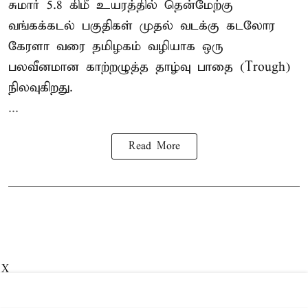
சுமார் 5.8 கிமீ உயரத்தில் தென்மேற்கு
வங்கக்கடல் பகுதிகள் முதல் வடக்கு கடலோர
கேரளா வரை தமிழகம் வழியாக ஒரு
பலவீனமான காற்றழுத்த தாழ்வு பாதை (Trough)
நிலவுகிறது.
...
Read More
X