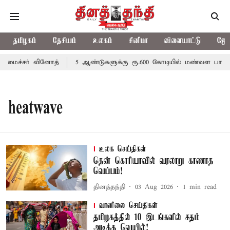
தமிழகம்
தேசியம்
உலகம்
சினிமா
விளையாட்டு
ஜோத
மைச்சர் வினோத்
5 ஆண்டுகளுக்கு ரூ.600 கோடியில் மண்வள பாதுகாப
heatwave
உலக செய்திகள்
தென் கொரியாவில் வரலாறு காணாத
வெப்பம்!
தினத்தந்தி
03 Aug 2026
1
min read
வானிலை செய்திகள்
தமிழகத்தில் 10 இடங்களில் சதம்
அடித்த வெயில்!