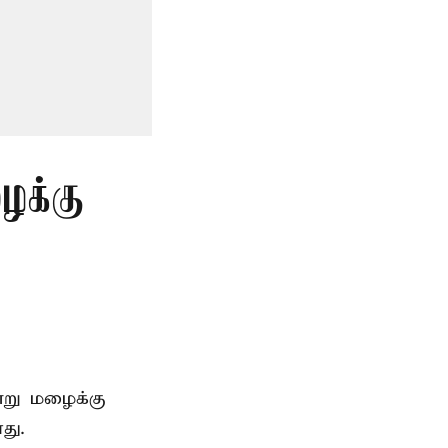
ைக்கு
்று
மழைக்கு
து.