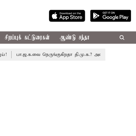
சிறப்புக் கட்டுரைகள்
ஆண்டு சந்தா
பா.ஜ.க.வை நெருங்குகிறதா தி.மு.க.? அனைத்துக்கட்சி எம்.பி.