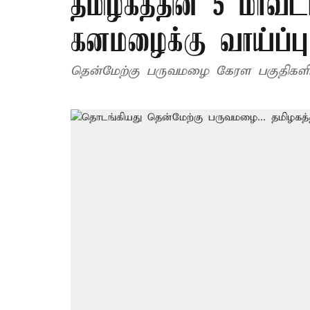
தமிழகத்தின் 5 மாவட
கனமழைக்கு வாய்ப்பு
தென்மேற்கு பருவமழை கேரள பகுதிகளில்