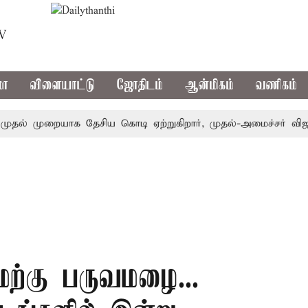
TV
மா
விளையாட்டு
ஜோதிடம்
ஆன்மிகம்
வணிகம்
் முறையாக தேசிய கொடி ஏற்றுகிறார், முதல்-அமைச்சர் விஜய்!
ற்கு பருவமழை...