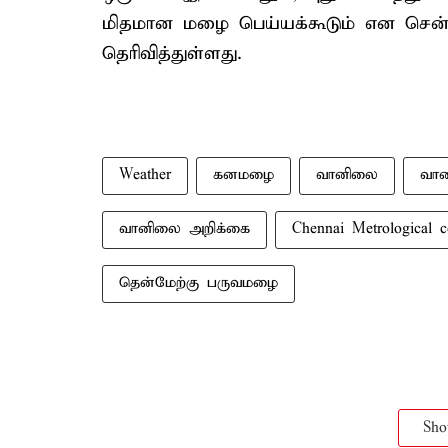
மிதமான மழை பெய்யக்கூடும் என செ
தெரிவித்துள்ளது.
Weather
கனமழை
வானிலை
வான
வானிலை அறிக்கை
Chennai Metrological c
தென்மேற்கு பருவமழை
Sh