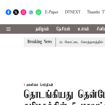
E-Paper
DTNEXT
Thanthi 
தமிழகம்
தேசியம்
உலகம்
சினி
Breaking News
ன்ன..?
80-வது சுதந்திர தினம்: கோட்டை கொத்தளத்தில் முதல
வானிலை செய்திகள்
தொடங்கியது தென்மே