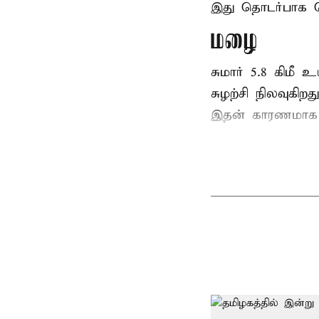
இது தொடர்பாக 
மழை
சுமார் 5.8 கிம
சுழற்சி நிலவுகிறது
இதன் காரணமாக இ