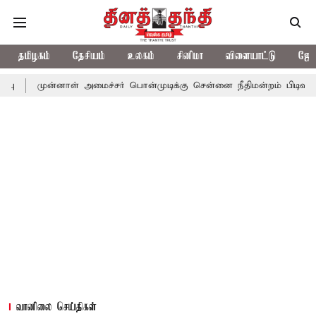
தமிழகம்
தேசியம்
உலகம்
சினிமா
விளையாட்டு
ஜோத
்னாள் அமைச்சர் பொன்முடிக்கு சென்னை நீதிமன்றம் பிடிவாராண்ட்
த
வானிலை செய்திகள்