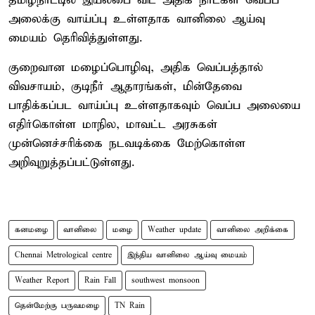
தமிழ்நாட்டில் இயல்பை விட அதிக நாட்கள் வெப்ப
அலைக்கு வாய்ப்பு உள்ளதாக வானிலை ஆய்வு
மையம் தெரிவித்துள்ளது.
குறைவான மழைப்பொழிவு, அதிக வெப்பத்தால்
விவசாயம், குடிநீர் ஆதாரங்கள், மின்தேவை
பாதிக்கப்பட வாய்ப்பு உள்ளதாகவும் வெப்ப அலையை
எதிர்கொள்ள மாநில, மாவட்ட அரசுகள்
முன்னெச்சரிக்கை நடவடிக்கை மேற்கொள்ள
அறிவுறுத்தப்பட்டுள்ளது.
கனமழை
வானிலை
மழை
Weather update
வானிலை அறிக்கை
Chennai Metrological centre
இந்திய வானிலை ஆய்வு மையம்
Weather Report
Rain Fall
southwest monsoon
தென்மேற்கு பருவமழை
TN Rain