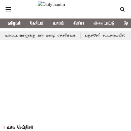
தமிழகம்
தேசியம்
உலகம்
சினிமா
விளையாட்டு
ஜோத
டங்களுக்கு கன மழை எச்சரிக்கை
புதுச்சேரி சட்டசபையில் வரும் 24
உலக செய்திகள்