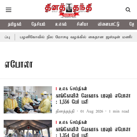
தமிழகம்
தேசியம்
உலகம்
சினிமா
விளையாட்டு
ஜோத
்பு
பழனிகோவில் நில மோசடி வழக்கில் கைதான ஜஸ்டின் மணிகண்ட
எபோலா
உலக செய்திகள்
காங்கோவில் வேகமாக பரவும் எபோலா
: 1,556 பேர் பலி
தினத்தந்தி
01 Aug 2026
1
min read
உலக செய்திகள்
காங்கோவில் வேகமாக பரவும் எபோலா
: 1,354 பேர் பலி