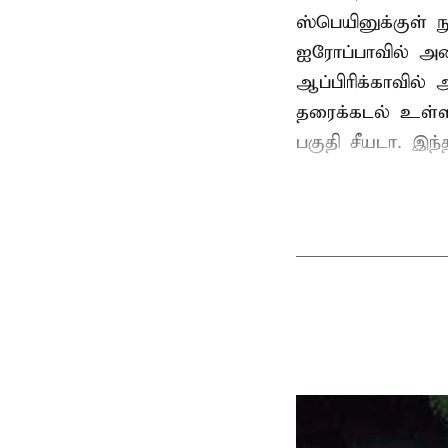
ஸ்பெயினுக்குள் 
ஐரோப்பாவில் அம
ஆப்பிரிக்காவில
தரைக்கடல் உள்ள
பகுதி சீயடா. இந