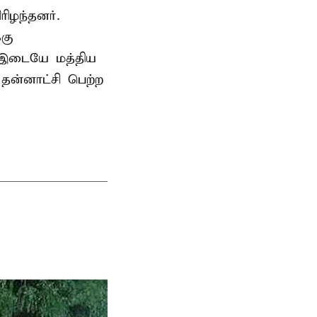
ிழந்தனர்.
்கு
் இடையே மத்திய
ன்னாட்சி பெற்ற