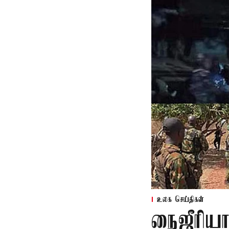
உலக செய்திகள்
நைஜீரியா