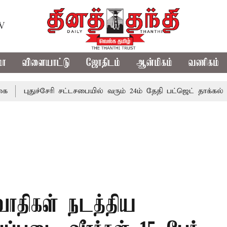
TV
மா
விளையாட்டு
ஜோதிடம்
ஆன்மிகம்
வணிகம்
ுச்சேரி சட்டசபையில் வரும் 24ம் தேதி பட்ஜெட் தாக்கல் செய்கிறார
வாதிகள் நடத்திய