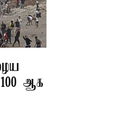
ுழைய
ை 100 ஆக