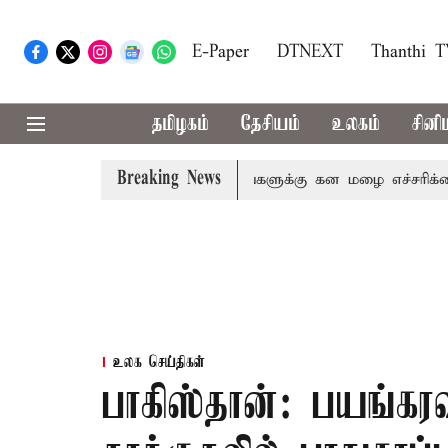
E-Paper
DTNEXT
Thanthi 
தமிழகம்
தேசியம்
உலகம்
சினி
Breaking News
,நீலகிரி ஆகிய மாவட்டங்களுக்கு கன மழை எச்சரிக்கை
புத
உலக செய்திகள்
பாகிஸ்தான்: பயங்கர