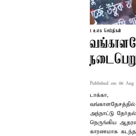
உலக செய்திகள்
வங்காளதே
நடைபெறும
Published on
:
06 Aug 
டாக்கா,
வங்காளதேசத்தில்
அந்நாட்டு தேர்த
நெருங்கிய ஆதரவ
காரணமாக கடந்த