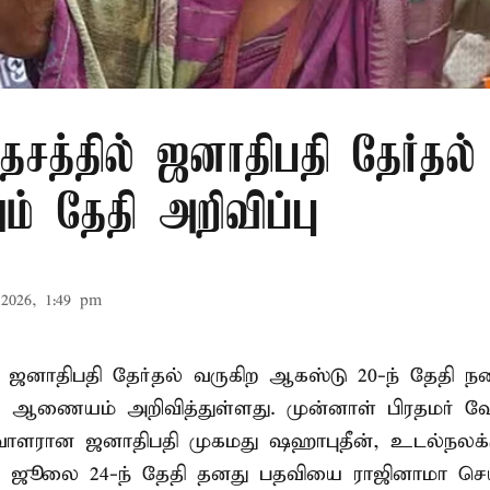
சத்தில் ஜனாதிபதி தேர்தல்
் தேதி அறிவிப்பு
2026, 1:49 pm
 ஜனாதிபதி தேர்தல் வருகிற ஆகஸ்டு 20-ந் தேதி ந
ல் ஆணையம் அறிவித்துள்ளது. முன்னாள் பிரதமர் ஷ
ாளரான ஜனாதிபதி முகமது ஷஹாபுதீன், உடல்நலக்
 ஜூலை 24-ந் தேதி தனது பதவியை ராஜினாமா செய்