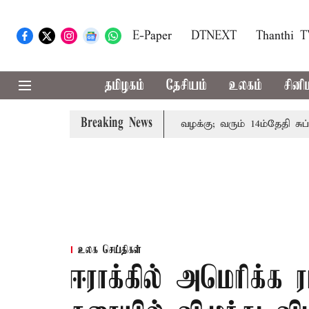
E-Paper
DTNEXT
Thanthi 
தமிழகம்
தேசியம்
உலகம்
சினி
Breaking News
் குடும்பத்தினருக்கு அரசுப்பணி வழக்கு; வரும் 14ம்தேதி சுப்ரீம்
உலக செய்திகள்
ஈராக்கில் அமெரிக்க