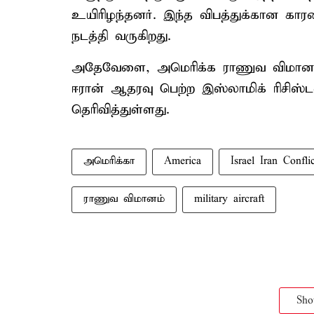
உயிரிழந்தனர். இந்த விபத்துக்கான கா
நடத்தி வருகிறது.
அதேவேளை, அமெரிக்க ராணுவ விமானத்தை
ஈரான் ஆதரவு பெற்ற இஸ்லாமிக் ரிசிஸ்
தெரிவித்துள்ளது.
அமெரிக்கா
America
Israel Iran Conflic
ராணுவ விமானம்
military aircraft
Sh