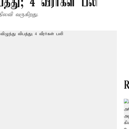
த்து; 4 வீரர்கள் பலி
ிலவி வருகிறது.
R