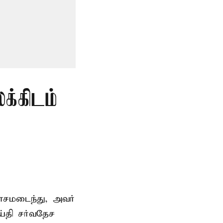
்கிடம்
சமடைந்து, அவர்
்தி சர்வதேச