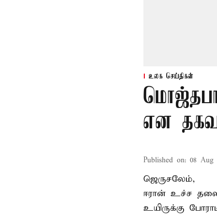
உலக செய்திகள்
மொஜ்தபா
என தகவ
Published on
:
08 Aug 
ஜெருசலேம்,
ஈரான் உச்ச தல
உயிருக்கு போரா