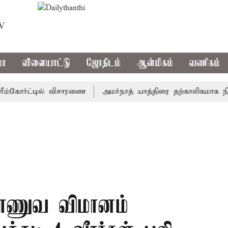
TV
மா
விளையாட்டு
ஜோதிடம்
ஆன்மிகம்
வணிகம்
கோர்ட்டில் விசாரணை
அமர்நாத் யாத்திரை தற்காலிகமாக நிறுத்தம
 ராணுவ விமானம்