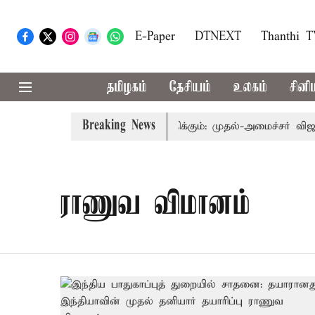
E-Paper
DTNEXT
Thanthi 
தமிழகம்
தேசியம்
உலகம்
சினி
Breaking News
்துவத்தை தொகுதி மறுவரையறை பாதிக்கும்: முதல்-அமைச்சர் விஜய்
ராணுவ விமானம்