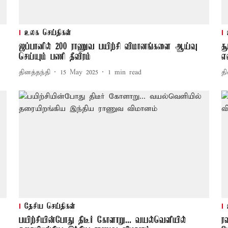
உலக செய்திகள்
ஜப்பானில் 200 ராணுவ பயிற்சி விமானங்களை ஆய்வு
ச
செய்யும் பணி தீவிரம்
எ
தினத்தந்தி
15 May 2025
1
min read
தி
தேசிய செய்திகள்
பயிற்சியின்போது திடீர் கோளாறு... வயல்வெளியில்
ர