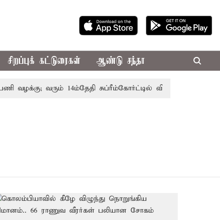
சிறப்புக் கட்டுரைகள்
ஆண்டு சந்தா
ி வழக்கு; வரும் 14ம்தேதி சுப்ரீம்கோர்ட்டில் விசாரணை
அமர்நா