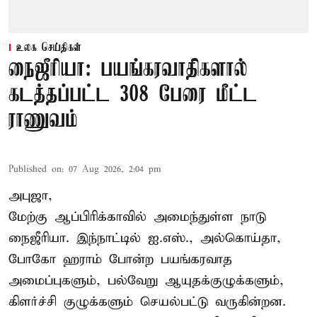
உலக செய்திகள்
நைஜீரியா: பயங்கரவாதிகளால்
கடத்தப்பட்ட 308 பேரை மீட்ட
ராணுவம்
Published on
:
07 Aug 2026, 2:04 pm
அபுஜா,
மேற்கு ஆப்பிரிக்காவில் அமைந்துள்ள நாடு
நைஜீரியா. இந்நாட்டில் ஐ.எஸ்., அல்கொய்தா,
போகோ ஹராம் போன்ற பயங்கரவாத
அமைப்புகளும், பல்வேறு ஆயுதக்குழுக்களும்,
கிளர்ச்சி குழுக்களும் செயல்பட்டு வருகின்றன.