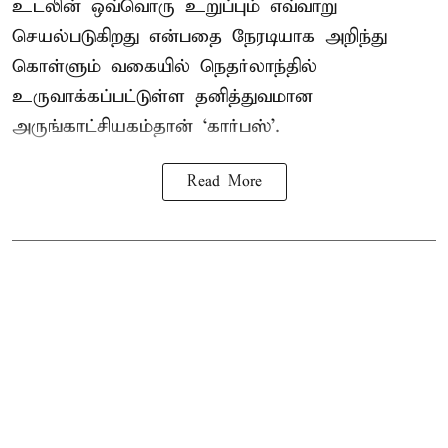
உடலின் ஒவ்வொரு உறுப்பும் எவ்வாறு
செயல்படுகிறது என்பதை நேரடியாக அறிந்து
கொள்ளும் வகையில் நெதர்லாந்தில்
உருவாக்கப்பட்டுள்ள தனித்துவமான
அருங்காட்சியகம்தான் ‘கார்பஸ்’.
Read More