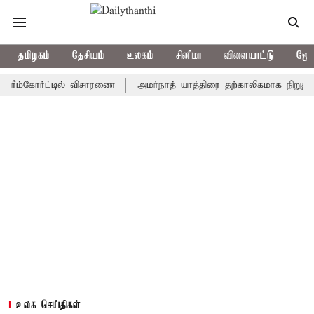
தமிழகம்
தேசியம்
உலகம்
சினிமா
விளையாட்டு
ஜோத
கோர்ட்டில் விசாரணை
அமர்நாத் யாத்திரை தற்காலிகமாக நிறுத்தம்
இ
உலக செய்திகள்