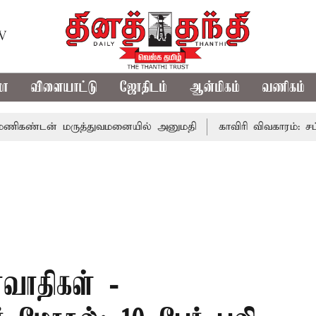
TV
மா
விளையாட்டு
ஜோதிடம்
ஆன்மிகம்
வணிகம்
் மருத்துவமனையில் அனுமதி
காவிரி விவகாரம்: சட்டசபைய
ரவாதிகள் -