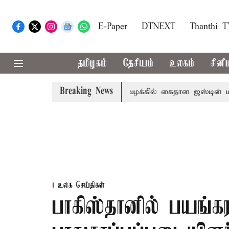
E-Paper
DTNEXT
Thanthi 
தமிழகம்
தேசியம்
உலகம்
சினி
Breaking News
ழனிகோவில் நில மோசடி வழக்கில் கைதான ஜஸ்டின் மணிகண்டன
உலக செய்திகள்
பாகிஸ்தானில் பயங்க