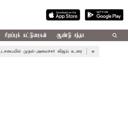
சிறப்புக் கட்டுரைகள்
ஆண்டு சந்தா
ில் முதல்-அமைச்சர் விஜய் உரை
காவிரி விவகாரம்: தமிழகத்த