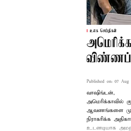
உலக செய்திகள்
அமெரிக்க
விண்ணப்ப
Published on
:
07 Aug 
வாஷிங்டன்,
அமெரிக்காவில் 
ஆவணங்களை முறைய
நிராகரிக்க அதிகா
உடனடியாக அமலுக