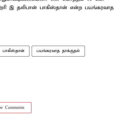
ெஹ்ரி இ தலிபான் பாகிஸ்தான் என்ற பயங்கரவாத
பாகிஸ்தான்
பயங்கரவாத தாக்குதல்
ow Comments