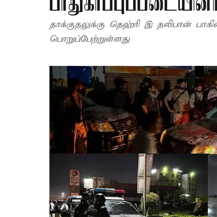
பாதுகாப்புப்படையினர
தாக்குதலுக்கு தெஹ்ரி இ தலிபான் பாக
பொறுப்பேற்றுள்ளது