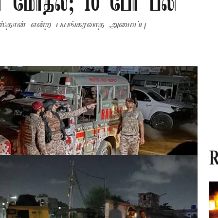
் மோதல்; 10 பேர் பலி
ிஸ்தான் என்ற பயங்கரவாத அமைப்பு
R