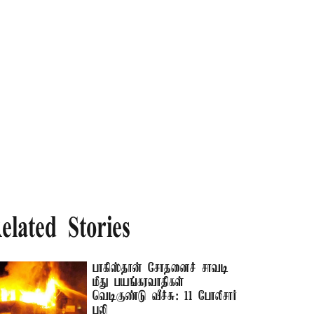
elated Stories
பாகிஸ்தான் சோதனைச் சாவடி
மீது பயங்கரவாதிகள்
வெடிகுண்டு வீச்சு: 11 போலீசார்
பலி