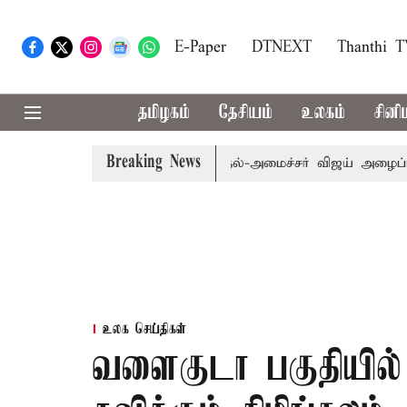
E-Paper
DTNEXT
Thanthi 
தமிழகம்
தேசியம்
உலகம்
சினி
Breaking News
ி.க்கள் கூட்டத்துக்கு முதல்-அமைச்சர் விஜய் அழைப்பு
முன
உலக செய்திகள்
வளைகுடா பகுதியில் ச