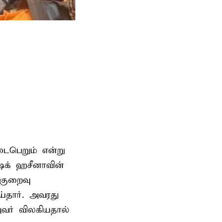
டைபெறும் என்று
ேக் ஹசீனாவின்
குறைவு
தார். அவரது
வர் விலகியதால்