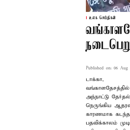
உலக செய்திகள்
வங்காளதே
நடைபெறும
Published on
:
06 Aug 
டாக்கா,
வங்காளதேசத்தில்
அந்நாட்டு தேர்த
நெருங்கிய ஆதரவ
காரணமாக கடந்த
பதவிக்காலம் மு