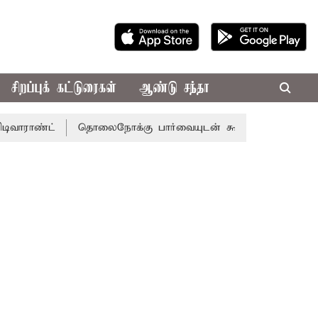
சிறப்புக் கட்டுரைகள்
ஆண்டு சந்தா
்
தொலைநோக்கு பார்வையுடன் கூடிய வேளாண் பட்ஜெட்: முத