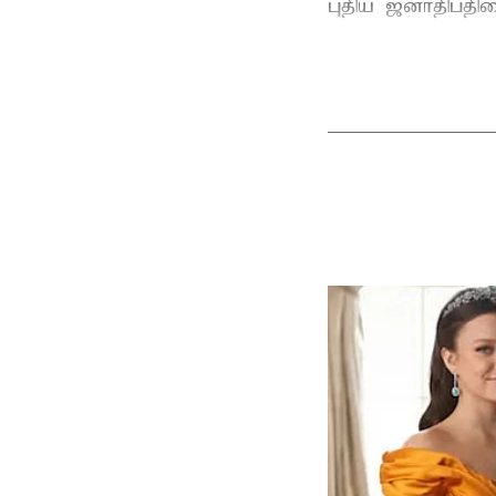
புதிய ஜனாதிபதிய