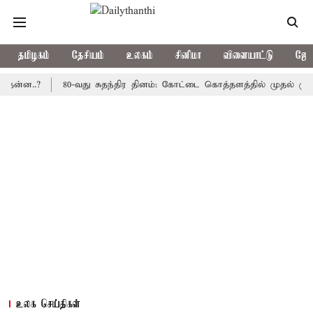
தமிழகம்
தேசியம்
உலகம்
சினிமா
விளையாட்டு
ஜோத
.?
80-வது சுதந்திர தினம்: கோட்டை கொத்தளத்தில் முதல் முறையாக த
உலக செய்திகள்