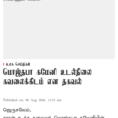
உலக செய்திகள்
மொஜ்தபா கமேனி உடல்நிலை
கவலைக்கிடம் என தகவல்
Published on
:
08 Aug 2026, 11:53 am
ஜெருசலேம்,
ஈரான் உச்ச தலைவர் மொஜ்தபா கமேனியின்