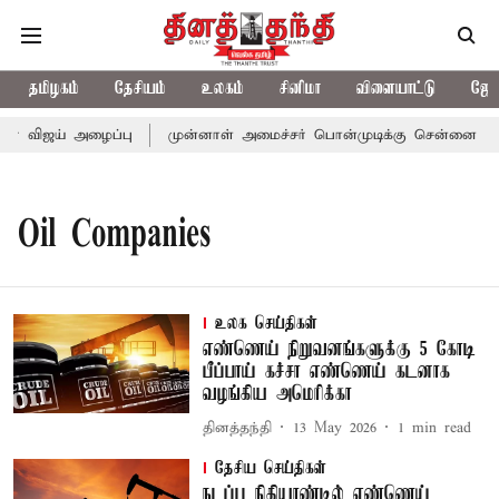
தமிழகம்
தேசியம்
உலகம்
சினிமா
விளையாட்டு
ஜோத
ர் விஜய் அழைப்பு
முன்னாள் அமைச்சர் பொன்முடிக்கு சென்னை நீதிமன
Oil Companies
உலக செய்திகள்
எண்ணெய் நிறுவனங்களுக்கு 5 கோடி
பீப்பாய் கச்சா எண்ணெய் கடனாக
வழங்கிய அமெரிக்கா
தினத்தந்தி
13 May 2026
1
min read
தேசிய செய்திகள்
நடப்பு நிதியாண்டில் எண்ணெய்