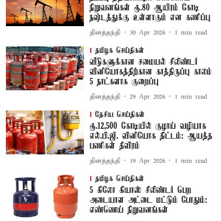
நிறுவனங்கள் ரூ.80 ஆயிரம் கோடி
நஷ்டத்துக்கு உள்ளாகும் என கணிப்பு
தினத்தந்தி
30 Apr 2026
1
min read
தமிழக செய்திகள்
வீடுகளுக்கான சமையல் சிலிண்டர்
வினியோகத்திற்கான காத்திருப்பு காலம்
5 நாட்களாக குறைப்பு
தினத்தந்தி
29 Apr 2026
1
min read
தேசிய செய்திகள்
ரூ.12,500 கோடியில் குழாய் வழியாக
எல்.பி.ஜி. வினியோக திட்டம்: ஆயத்த
பணிகள் தீவிரம்
தினத்தந்தி
19 Apr 2026
1
min read
தமிழக செய்திகள்
5 கிலோ கியாஸ் சிலிண்டர் பெற
அடையாள அட்டை மட்டும் போதும்:
எண்ணெய் நிறுவனங்கள்