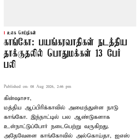
உலக செய்திகள்
காங்கோ: பயங்கரவாதிகள் நடத்திய
தாக்குதலில் பொதுமக்கள் 13 பேர்
பலி
Published on
:
08 Aug 2026, 2:46 pm
கின்ஷாசா,
மத்திய ஆப்பிரிக்காவில் அமைந்துள்ள நாடு
காங்கோ
. இந்நாட்டில் பல ஆண்டுகளாக
உள்நாட்டுப்போர் நடைபெற்று வருகிறது.
அதேவேளை காங்கோவில் அல்கொய்தா, ஐஎஸ்