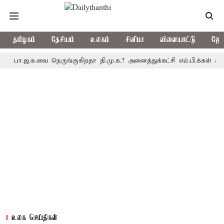
தமிழகம்
தேசியம்
உலகம்
சினிமா
விளையாட்டு
ஜோத
.ஜ.க.வை நெருங்குகிறதா தி.மு.க.? அனைத்துக்கட்சி எம்.பி.க்கள் கூட்டத்
உலக செய்திகள்