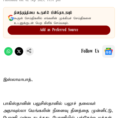
Published on
:
02 Sep 2025, 11:31 pm
தினத்தந்தியை கூகுளில் பின்தொடரவும்
கூகுள் செய்திகளில் எங்களின் முக்கியச் செய்திகளை
உடனுக்குடன் பெற கிளிக் செய்யவும்.
Add as Preferred Source
Follow Us
இஸ்லாமாபாத்,
பாகிஸ்தானின் பலுசிஸ்தானில் பலூச் தலைவர்
அதாவுல்லா மெங்கலின் நினைவு தினத்தை முன்னிட்டு,
பேரணி ஒன்று நடந்தது. பேரணியில் பங்கேற்ற மக்கள்