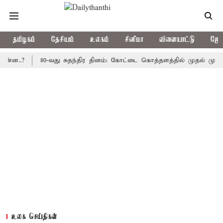
தமிழகம்
தேசியம்
உலகம்
சினிமா
விளையாட்டு
ஜோத
?
80-வது சுதந்திர தினம்: கோட்டை கொத்தளத்தில் முதல் முறையாக தே
உலக செய்திகள்