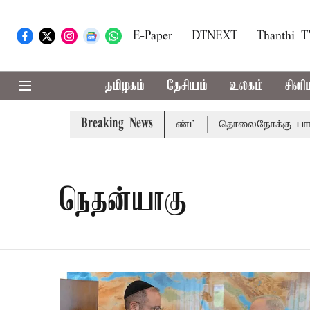
E-Paper
DTNEXT
Thanthi 
தமிழகம்
தேசியம்
உலகம்
சினி
Breaking News
ு சென்னை நீதிமன்றம் பிடிவாராண்ட்
தொலைநோக்கு பார்வையு
நெதன்யாகு