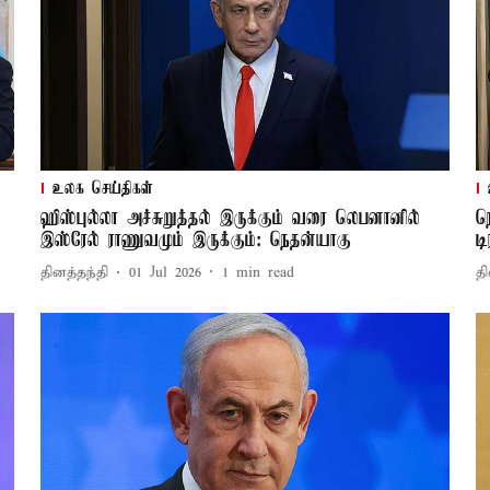
உலக செய்திகள்
ஹிஸ்புல்லா அச்சுறுத்தல் இருக்கும் வரை லெபனானில்
ந
இஸ்ரேல் ராணுவமும் இருக்கும்: நெதன்யாகு
டி
தினத்தந்தி
01 Jul 2026
1
min read
தி