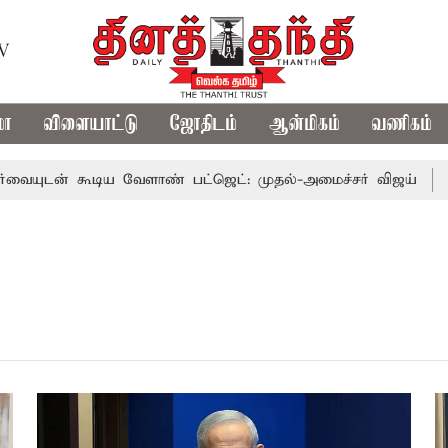
TV
மா
விளையாட்டு
ஜோதிடம்
ஆன்மிகம்
வணிகம்
டன் கூடிய வேளாண் பட்ஜெட்: முதல்-அமைச்சர் விஜய்
தமிழ