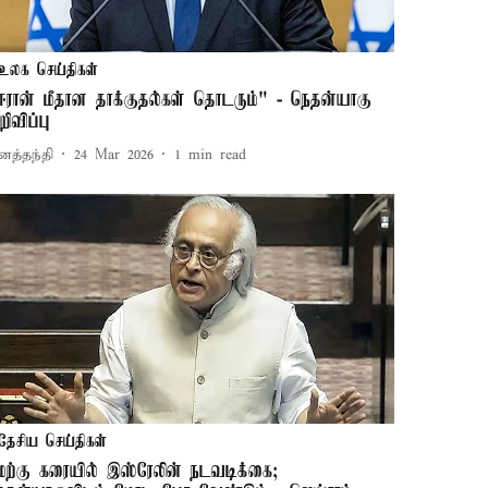
உலக செய்திகள்
ஈரான் மீதான தாக்குதல்கள் தொடரும்" - நெதன்யாகு
றிவிப்பு
னத்தந்தி
24 Mar 2026
1
min read
தேசிய செய்திகள்
ேற்கு கரையில் இஸ்ரேலின் நடவடிக்கை;