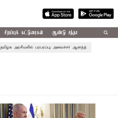
சிறப்புக் கட்டுரைகள்
ஆண்டு சந்தா
க அரசியலில் பரபரப்பு; அமைச்சர் ஆனந்த் உடன் சி.வி. சண்முகம