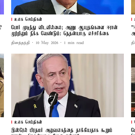
உலக செய்திகள்
?
போர் முடிந்து விடவில்லை; அணு ஆயுதங்களை ஈரான்
"
முற்றிலும் நீக்க வேண்டும்: நெதன்யாகு எச்சரிக்கை
அ
தினத்தந்தி
10 May 2026
1
min read
தி
உலக செய்திகள்
இஸ்ரேல் பிரதமர் அலுவலகத்தை தாக்கியதாக கூறும்
ம