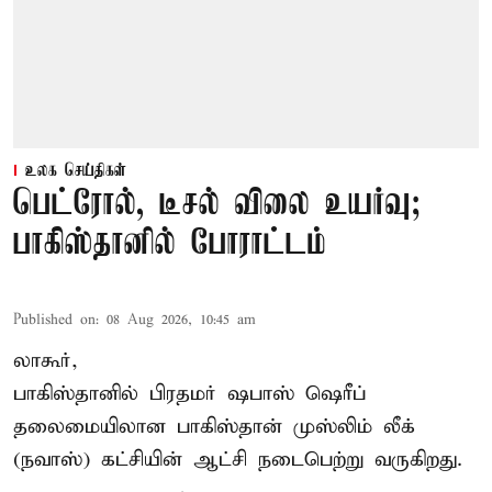
உலக செய்திகள்
பெட்ரோல், டீசல் விலை உயர்வு;
பாகிஸ்தானில் போராட்டம்
Published on
:
08 Aug 2026, 10:45 am
லாகூர்,
பாகிஸ்தானில் பிரதமர் ஷபாஸ் ஷெரீப்
தலைமையிலான
பாகிஸ்தான்
முஸ்லிம் லீக்
(நவாஸ்) கட்சியின் ஆட்சி நடைபெற்று வருகிறது.