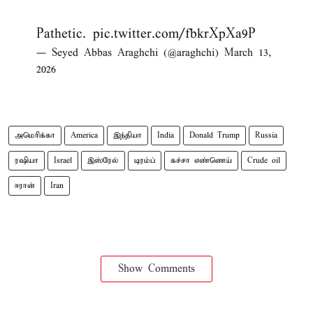
Pathetic.
pic.twitter.com/fbkrXpXa9P
— Seyed Abbas Araghchi (@araghchi)
March 13,
2026
அமெரிக்கா
America
இந்தியா
India
Donald Trump
Russia
ரஷியா
Israel
இஸ்ரேல்
டிரம்ப்
கச்சா எண்ணெய்
Crude oil
ஈரான்
Iran
Show Comments