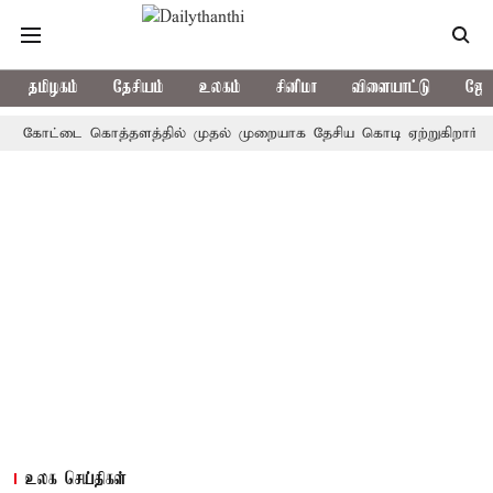
தமிழகம்
தேசியம்
உலகம்
சினிமா
விளையாட்டு
ஜோத
ோட்டை கொத்தளத்தில் முதல் முறையாக தேசிய கொடி ஏற்றுகிறார், முதல்-அ
உலக செய்திகள்