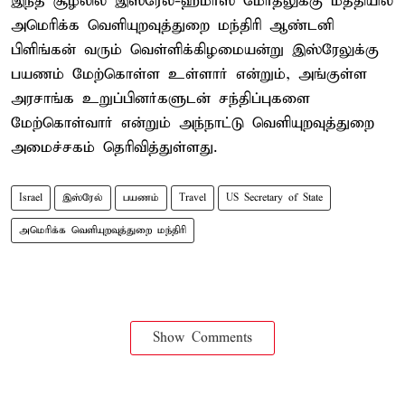
இந்த சூழலில் இஸ்ரேல்-ஹமாஸ் மோதலுக்கு மத்தியில்
அமெரிக்க வெளியுறவுத்துறை மந்திரி ஆண்டனி
பிளிங்கன் வரும் வெள்ளிக்கிழமையன்று இஸ்ரேலுக்கு
பயணம் மேற்கொள்ள உள்ளார் என்றும், அங்குள்ள
அரசாங்க உறுப்பினர்களுடன் சந்திப்புகளை
மேற்கொள்வார் என்றும் அந்நாட்டு வெளியுறவுத்துறை
அமைச்சகம் தெரிவித்துள்ளது.
Israel
இஸ்ரேல்
பயணம்
Travel
US Secretary of State
அமெரிக்க வெளியுறவுத்துறை மந்திரி
Show Comments