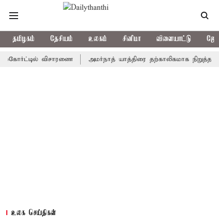
தமிழகம்
தேசியம்
உலகம்
சினிமா
விளையாட்டு
ஜோத
ர்ட்டில் விசாரணை
அமர்நாத் யாத்திரை தற்காலிகமாக நிறுத்தம்
இம
உலக செய்திகள்