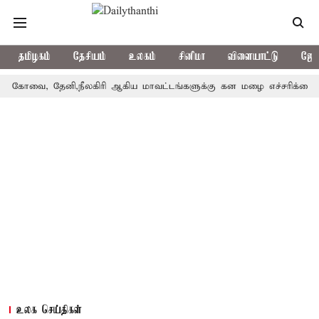
தமிழகம்
தேசியம்
உலகம்
சினிமா
விளையாட்டு
ஜோத
, தேனி,நீலகிரி ஆகிய மாவட்டங்களுக்கு கன மழை எச்சரிக்கை
புத
உலக செய்திகள்