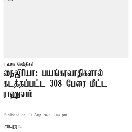
உலக செய்திகள்
நைஜீரியா: பயங்கரவாதிகளால்
கடத்தப்பட்ட 308 பேரை மீட்ட
ராணுவம்
Published on
:
07 Aug 2026, 2:04 pm
அபுஜா,