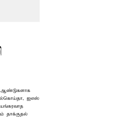
ி
பல ஆண்டுகளாக
ல்கொய்தா, ஐஎஸ்
பயங்கரவாத
ம் தாக்குதல்