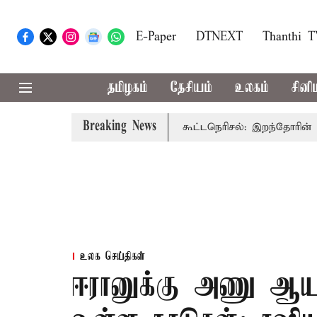
E-Paper
DTNEXT
Thanthi 
தமிழகம்
தேசியம்
உலகம்
சினி
Breaking News
முதல்-அமைச்சர் விஜய்
கரூர் கூட்டநெரிசல்: இறந்தோரின் குடும்
உலக செய்திகள்
ஈரானுக்கு அணு ஆய