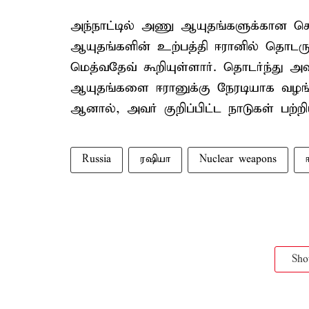
அந்நாட்டில் அணு ஆயுதங்களுக்கான செறி
ஆயுதங்களின் உற்பத்தி ஈரானில் தொடரும
மெத்வதேவ் கூறியுள்ளார். தொடர்ந்து
ஆயுதங்களை ஈரானுக்கு நேரடியாக வழங்க
ஆனால், அவர் குறிப்பிட்ட நாடுகள் பற
Russia
ரஷியா
Nuclear weapons
Sh