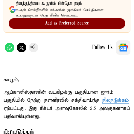
தினத்தந்தியை கூகுளில் பின்தொடரவும்
கூகுள் செய்திகளில் எங்களின் முக்கியச் செய்திகளை
உடனுக்குடன் பெற கிளிக் செய்யவும்.
Add as Preferred Source
Follow Us
காபூல்,
ஆப்கானிஸ்தானின் வடகிழக்கு பகுதியான ஜுர்ம்
பகுதியில் நேற்று நள்ளிரவில் சக்திவாய்ந்த
நிலநடுக்கம்
ஏற்பட்டது. இது ரிக்டர் அளவுகோலில் 5.5 அலகுகளாகப்
பதிவாகியுள்ளது.
நிலநடுக்கம்