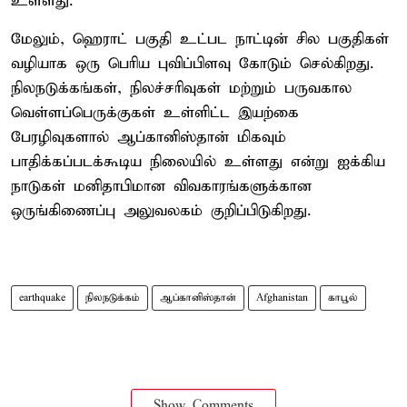
உள்ளது.
மேலும், ஹெராட் பகுதி உட்பட நாட்டின் சில பகுதிகள்
வழியாக ஒரு பெரிய புவிப்பிளவு கோடும் செல்கிறது.
நிலநடுக்கங்கள், நிலச்சரிவுகள் மற்றும் பருவகால
வெள்ளப்பெருக்குகள் உள்ளிட்ட இயற்கை
பேரழிவுகளால் ஆப்கானிஸ்தான் மிகவும்
பாதிக்கப்படக்கூடிய நிலையில் உள்ளது என்று ஐக்கிய
நாடுகள் மனிதாபிமான விவகாரங்களுக்கான
ஒருங்கிணைப்பு அலுவலகம் குறிப்பிடுகிறது.
earthquake
நிலநடுக்கம்
ஆப்கானிஸ்தான்
Afghanistan
காபூல்
Show Comments