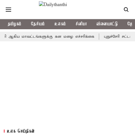
தமிழகம்
தேசியம்
உலகம்
சினிமா
விளையாட்டு
ஜோத
ிய மாவட்டங்களுக்கு கன மழை எச்சரிக்கை
புதுச்சேரி சட்டசபையில் 
உலக செய்திகள்