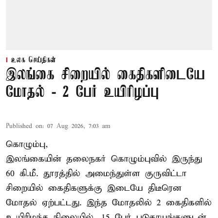
உலக செய்திகள்
இலங்கை சிறையில் கைதிகளிடையே
மோதல் - 2 பேர் உயிரிழப்பு
Published on
:
07 Aug 2026, 7:03 am
கொழும்பு,
இலங்கையின் தலைநகர் கொழும்புவில் இருந்து
60 கி.மீ. தூரத்தில் அமைந்துள்ள குருவிட்டா
சிறையில் கைதிகளுக்கு இடையே திடீரென
மோதல் ஏற்பட்டது. இந்த மோதலில் 2 கைதிகளில்
உயிரிழந்த நிலையில், 15 பேர் படுகாயங்களுடன்