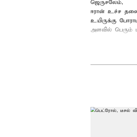
ஜெருசலேம்,
ஈரான் உச்ச தல
உயிருக்கு போரா
அளவில் பெரும் ப