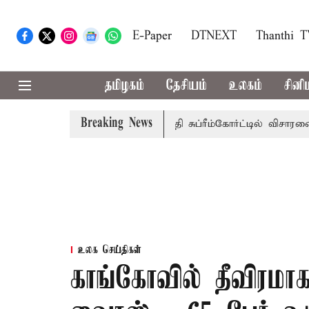
E-Paper
DTNEXT
Thanthi 
தமிழகம்
தேசியம்
உலகம்
சினி
Breaking News
ரசுப்பணி வழக்கு; வரும் 14ம்தேதி சுப்ரீம்கோர்ட்டில் விசாரணை
உலக செய்திகள்
காங்கோவில் தீவிரம