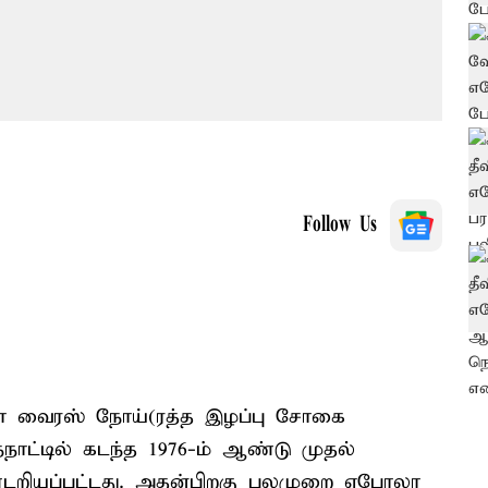
Follow Us
லா வைரஸ் நோய்(ரத்த இழப்பு சோகை
்நாட்டில் கடந்த 1976-ம் ஆண்டு முதல்
றியப்பட்டது. அதன்பிறகு பலமுறை எபோலா