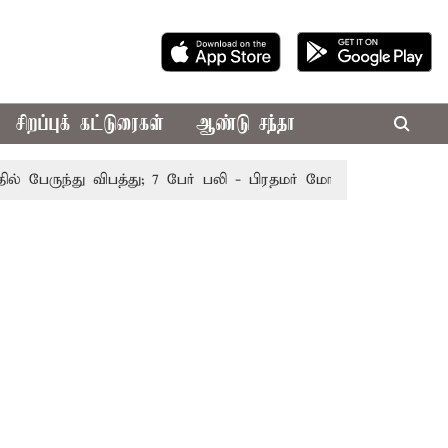
சிறப்புக் கட்டுரைகள்
ஆண்டு சந்தா
ேருந்து விபத்து; 7 பேர் பலி - பிரதமர் மோடி இரங்கல்
தொகுத