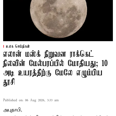
உலக செய்திகள்
எலான் மஸ்க் நிறுவன ராக்கெட்
நிலவின் மேல்பரப்பில் மோதியது; 10
அடி உயரத்திற்கு மேலே எழும்பிய
தூசி
Published on
:
06 Aug 2026, 3:33 am
அபுதாபி,