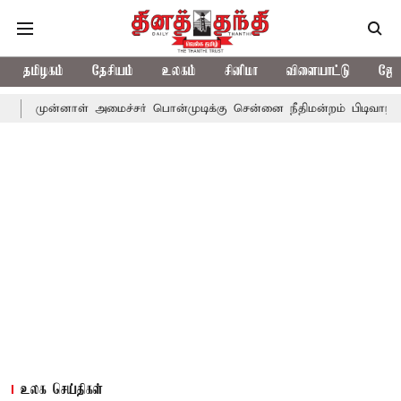
தமிழகம்
தேசியம்
உலகம்
சினிமா
விளையாட்டு
ஜோத
ாள் அமைச்சர் பொன்முடிக்கு சென்னை நீதிமன்றம் பிடிவாராண்ட்
தொல
உலக செய்திகள்