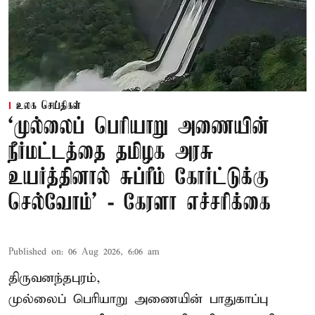
உலக செய்திகள்
‘முல்லைப் பெரியாறு அணையின்
நீர்மட்டத்தை தமிழக அரசு
உயர்த்தினால் சுப்ரீம் கோர்ட்டுக்கு
செல்வோம்' - கேரளா எச்சரிக்கை
Published on
:
06 Aug 2026, 6:06 am
திருவனந்தபுரம்,
முல்லைப் பெரியாறு அணையின் பாதுகாப்பு