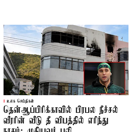
உலக செய்திகள்
தென்ஆப்பிரிக்காவில் பிரபல நீச்சல்
வீரரின் வீடு தீ விபத்தில் எரிந்து
நாசம்; முதியவர் பலி