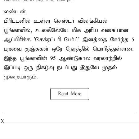
Published on
:
05 Aug 2026, 12:06 pm
லண்டன்,
பிரிட்டனில் உள்ள செஸ்டர்
விலங்கியல்
பூங்காவில்
, உலகிலேயே மிக அரிய வகையான
ஆப்பிரிக்க 'செக்ரட்டரி பேர்ட்' இனத்தை சேர்ந்த 5
பறவை குஞ்சுகள் ஒரே நேரத்தில் பொரித்துள்ளன.
இந்த பூங்காவின் 95 ஆண்டுகால வரலாற்றில்
இப்படி ஒரு நிகழ்வு நடப்பது இதுவே முதல்
முறையாகும்.
Read More
X