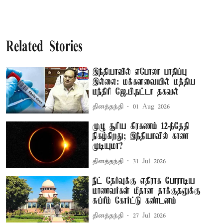
Related Stories
இந்தியாவில் எபோலா பாதிப்பு
இல்லை: மக்களவையில் மத்திய
மந்திரி ஜே.பி.நட்டா தகவல்
தினத்தந்தி
01 Aug 2026
முழு சூரிய கிரகணம் 12-ந்தேதி
நிகழ்கிறது; இந்தியாவில் காண
முடியுமா?
தினத்தந்தி
31 Jul 2026
நீட் தேர்வுக்கு எதிராக போராடிய
மாணவர்கள் மீதான தாக்குதலுக்கு
சுப்ரீம் கோர்ட்டு கண்டனம்
தினத்தந்தி
27 Jul 2026