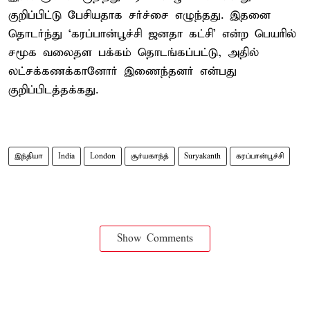
குறிப்பிட்டு பேசியதாக சர்ச்சை எழுந்தது. இதனை
தொடர்ந்து ‘கரப்பான்பூச்சி ஜனதா கட்சி’ என்ற பெயரில்
சமூக வலைதள பக்கம் தொடங்கப்பட்டு, அதில்
லட்சக்கணக்கானோர் இணைந்தனர் என்பது
குறிப்பிடத்தக்கது.
இந்தியா
India
London
சூர்யகாந்த்
Suryakanth
கரப்பான்பூச்சி
Show Comments