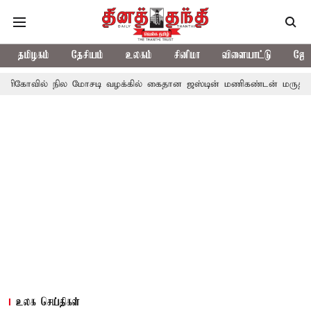
தமிழகம்
தேசியம்
உலகம்
சினிமா
விளையாட்டு
ஜோத
ில மோசடி வழக்கில் கைதான ஜஸ்டின் மணிகண்டன் மருத்துவமனையில் 
உலக செய்திகள்