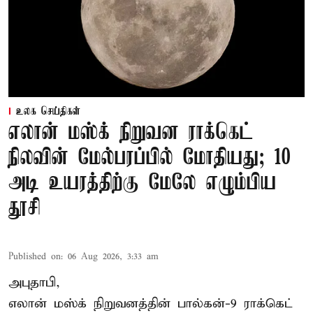
உலக செய்திகள்
எலான் மஸ்க் நிறுவன ராக்கெட்
நிலவின் மேல்பரப்பில் மோதியது; 10
அடி உயரத்திற்கு மேலே எழும்பிய
தூசி
Published on
:
06 Aug 2026, 3:33 am
அபுதாபி,
எலான் மஸ்க் நிறுவனத்தின் பால்கன்-9 ராக்கெட்