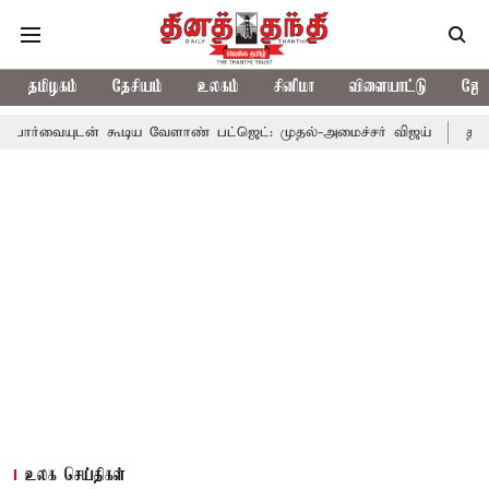
தமிழகம்
தேசியம்
உலகம்
சினிமா
விளையாட்டு
ஜோத
 கூடிய வேளாண் பட்ஜெட்: முதல்-அமைச்சர் விஜய்
தமிழக அரசியலில
உலக செய்திகள்