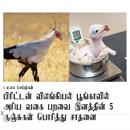
உலக செய்திகள்
பிரிட்டன் விலங்கியல் பூங்காவில்
அரிய வகை பறவை இனத்தின் 5
X
குஞ்சுகள் பொரித்து சாதனை