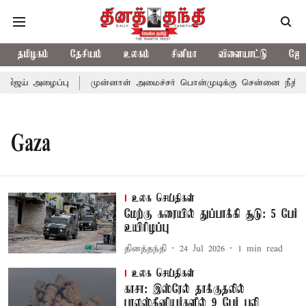
தமிழகம்
தேசியம்
உலகம்
சினிமா
விளையாட்டு
ஜோத
விஜய் அழைப்பு
முன்னாள் அமைச்சர் பொன்முடிக்கு சென்னை நீதிமன்ற
Gaza
உலக செய்திகள்
மேற்கு கரையில் துப்பாக்கி சூடு: 5 பேர்
உயிரிழப்பு
தினத்தந்தி
24 Jul 2026
1
min read
உலக செய்திகள்
காசா: இஸ்ரேல் தாக்குதலில்
பாலஸ்தீனியர்களில் 9 பேர் பலி