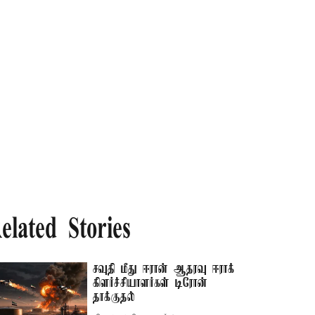
elated Stories
சவுதி மீது ஈரான் ஆதரவு ஈராக்
கிளர்ச்சியாளர்கள் டிரோன்
தாக்குதல்