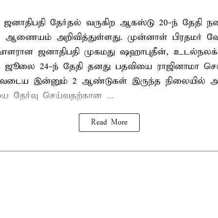
 ஜனாதிபதி தேர்தல் வருகிற ஆகஸ்டு 20-ந் தேதி ந
ல் ஆணையம் அறிவித்துள்ளது. முன்னாள் பிரதமர் ஷ
ாளரான ஜனாதிபதி முகமது ஷஹாபுதீன், உடல்நலக்
 ஜூலை 24-ந் தேதி தனது பதவியை ராஜினாமா செய்
டிவடைய இன்னும் 2 ஆண்டுகள் இருந்த நிலையில் அ
ை தேர்வு செய்வதற்கான ...
Read More