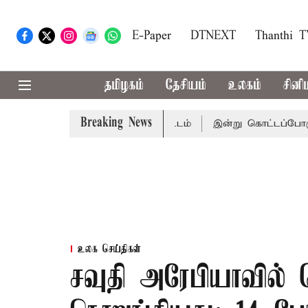
E-Paper
DTNEXT
Thanthi 
தமிழகம்
தேசியம்
உலகம்
சினி
Breaking News
ப்ப எதிர்க்கட்சிகள் திட்டம்
இன்று கொட்டப்போகும் கனமழை.
உலக செய்திகள்
சவுதி அரேபியாவில் ஹ