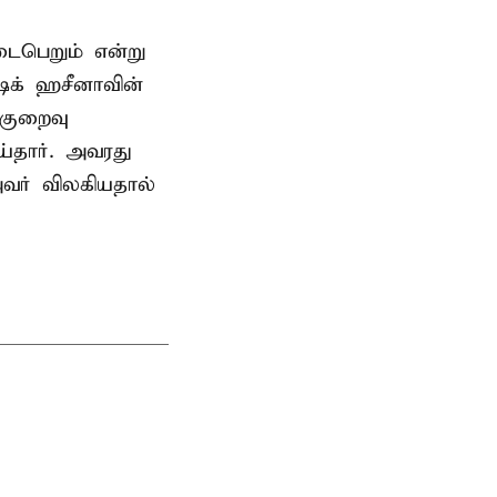
டைபெறும் என்று
ேக் ஹசீனாவின்
குறைவு
தார். அவரது
வர் விலகியதால்