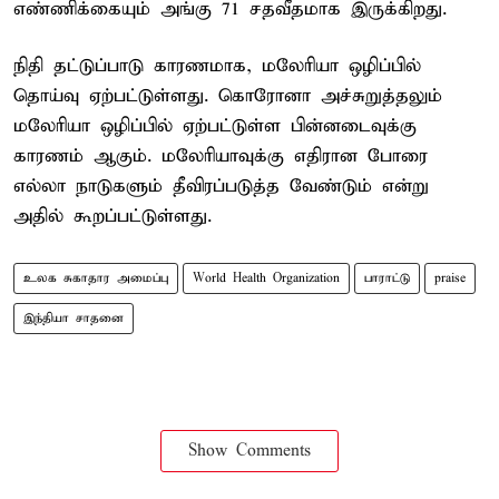
எண்ணிக்கையும் அங்கு 71 சதவீதமாக இருக்கிறது.
நிதி தட்டுப்பாடு காரணமாக, மலேரியா ஒழிப்பில்
தொய்வு ஏற்பட்டுள்ளது. கொரோனா அச்சுறுத்தலும்
மலேரியா ஒழிப்பில் ஏற்பட்டுள்ள பின்னடைவுக்கு
காரணம் ஆகும். மலேரியாவுக்கு எதிரான போரை
எல்லா நாடுகளும் தீவிரப்படுத்த வேண்டும் என்று
அதில் கூறப்பட்டுள்ளது.
உலக சுகாதார அமைப்பு
World Health Organization
பாராட்டு
praise
இந்தியா சாதனை
Show Comments