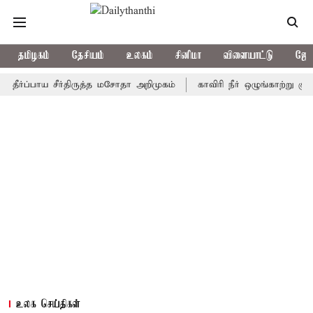
தமிழகம்
தேசியம்
உலகம்
சினிமா
விளையாட்டு
ஜோத
்பாய சீர்திருத்த மசோதா அறிமுகம்
காவிரி நீர் ஒழுங்காற்று குழு நாள
உலக செய்திகள்