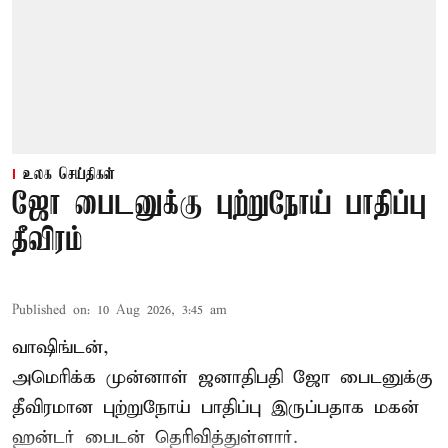
உலக செய்திகள்
ஜோ பைடனுக்கு புற்றுநோய் பாதிப்பு
தீவிரம்
Published on
:
10 Aug 2026, 3:45 am
வாஷிங்டன்,
அமெரிக்க முன்னாள் ஜனாதிபதி ஜோ பைடனுக்கு
தீவிரமான புற்றுநோய் பாதிப்பு இருப்பதாக மகன்
ஹன்டர் பைடன் தெரிவித்துள்ளார்.