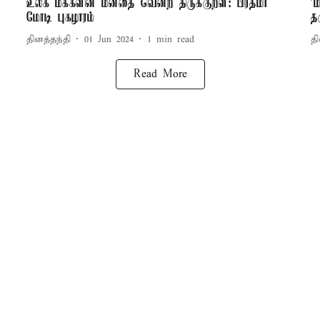
உலக மக்களின் மனதை வென்ற திருக்குறள்: பிரதமர்
'
மோடி புகழாரம்
த
தினத்தந்தி
01 Jun 2024
1
min read
தி
Read More