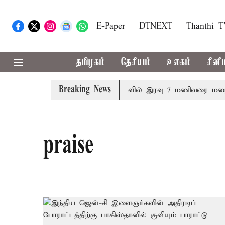
E-Paper
DTNEXT
Thanthi 
தமிழகம்
தேசியம்
உலகம்
சினி
Breaking News
 தனித்தீர்மானம்
23 மாவட்டங்களில் இரவு 7 மணிவரை மழை பெ
praise