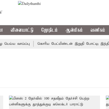
TV
மா
விளையாட்டு
ஜோதிடம்
ஆன்மிகம்
வணிகம்
ய்ய வாய்ப்பு
கொரிய பேட்மிண்டன் இறுதி போட்டி; இந்திய வ