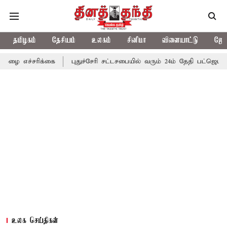
தமிழகம்
தேசியம்
உலகம்
சினிமா
விளையாட்டு
ஜோத
க்கை
புதுச்சேரி சட்டசபையில் வரும் 24ம் தேதி பட்ஜெட் தாக்கல் செய்
உலக செய்திகள்