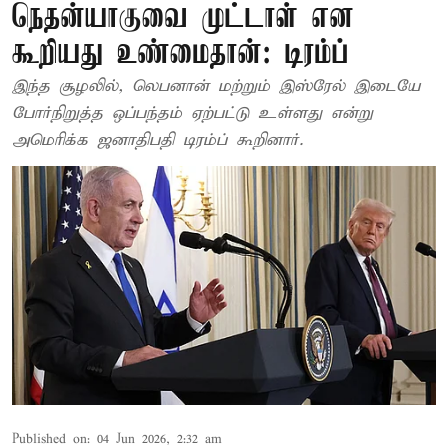
நெதன்யாகுவை முட்டாள் என
கூறியது உண்மைதான்: டிரம்ப்
இந்த சூழலில், லெபனான் மற்றும் இஸ்ரேல் இடையே
போர்நிறுத்த ஒப்பந்தம் ஏற்பட்டு உள்ளது என்று
அமெரிக்க ஜனாதிபதி டிரம்ப் கூறினார்.
Published on
:
04 Jun 2026, 2:32 am