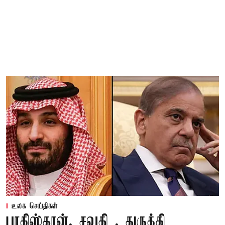
உலக செய்திகள்
பாகிஸ்தான், சவுதி , துருக்கி