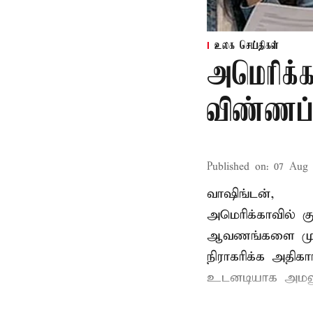
உலக செய்திகள்
அமெரிக்க
விண்ணப்ப
Published on
:
07 Aug 
வாஷிங்டன்,
அமெரிக்காவில் 
ஆவணங்களை முறைய
நிராகரிக்க அதிகா
உடனடியாக அமலுக