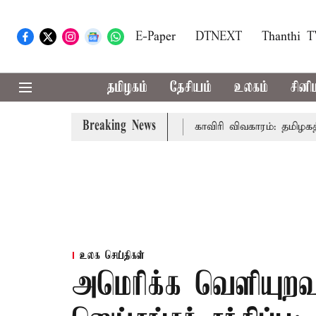
E-Paper
DTNEXT
Thanthi 
தமிழகம்
தேசியம்
உலகம்
சினி
Breaking News
தல்-அமைச்சர் விஜய் உரை
காவிரி விவகாரம்: தமிழகத்தில் அன
உலக செய்திகள்
அமெரிக்க வெளியுறவு