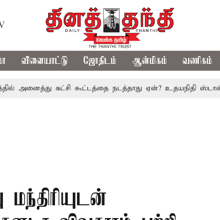
TV
மா
விளையாட்டு
ஜோதிடம்
ஆன்மிகம்
வணிகம்
ைத்து கட்சி கூட்டத்தை நடத்தாது ஏன்? உதயநிதி ஸ்டாலின் கேள்வ
 மந்திரியுடன்