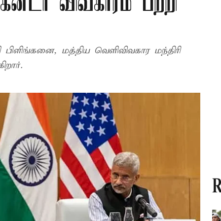
; கனடா விவகாரம் பற்றி
 பிளிங்கனை, மத்திய வெளிவிவகார மந்திரி
ிறார்.
R