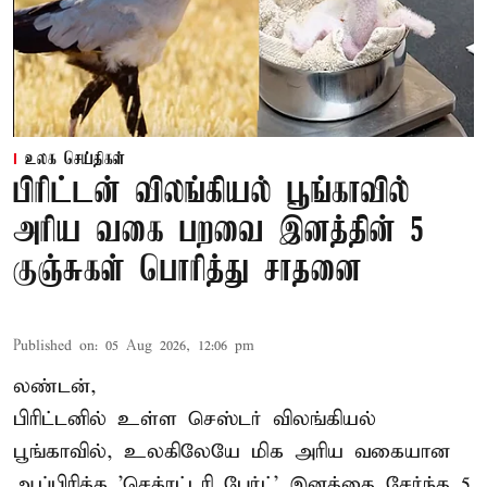
உலக செய்திகள்
பிரிட்டன் விலங்கியல் பூங்காவில்
அரிய வகை பறவை இனத்தின் 5
குஞ்சுகள் பொரித்து சாதனை
Published on
:
05 Aug 2026, 12:06 pm
லண்டன்,
பிரிட்டனில் உள்ள செஸ்டர்
விலங்கியல்
பூங்காவில்
, உலகிலேயே மிக அரிய வகையான
ஆப்பிரிக்க 'செக்ரட்டரி பேர்ட்' இனத்தை சேர்ந்த 5