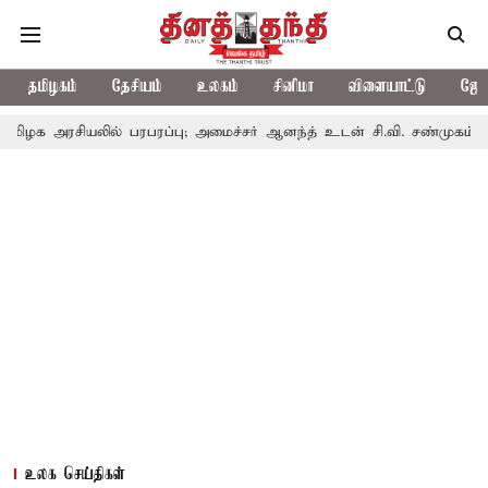
தமிழகம்
தேசியம்
உலகம்
சினிமா
விளையாட்டு
ஜோத
லில் பரபரப்பு; அமைச்சர் ஆனந்த் உடன் சி.வி. சண்முகம், வேலுமணி சந்த
உலக செய்திகள்