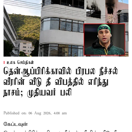
உலக செய்திகள்
தென்ஆப்பிரிக்காவில் பிரபல நீச்சல்
வீரரின் வீடு தீ விபத்தில் எரிந்து
நாசம்; முதியவர் பலி
Published on
:
06 Aug 2026, 4:08 am
கேப்டவுன்