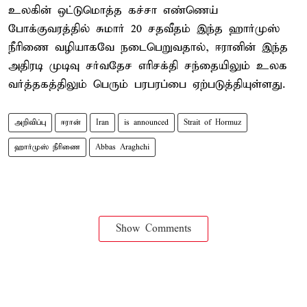
உலகின் ஒட்டுமொத்த கச்சா எண்ணெய்
போக்குவரத்தில் சுமார் 20 சதவீதம் இந்த ஹார்முஸ்
நீரிணை வழியாகவே நடைபெறுவதால், ஈரானின் இந்த
அதிரடி முடிவு சர்வதேச எரிசக்தி சந்தையிலும் உலக
வர்த்தகத்திலும் பெரும் பரபரப்பை ஏற்படுத்தியுள்ளது.
அறிவிப்பு
ஈரான்
Iran
is announced
Strait of Hormuz
ஹார்முஸ் நீரிணை
Abbas Araghchi
Show Comments