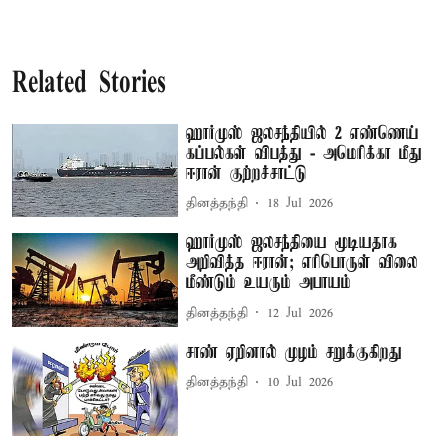
Related Stories
ஹார்முஸ் ஜலசந்தியில் 2 எண்ணெய்
கப்பல்கள் விபத்து - அமெரிக்கா மீது
ஈரான் குற்றச்சாட்டு
தினத்தந்தி
18 Jul 2026
ஹார்முஸ் ஜலசந்தியை மூடியதாக
அறிவித்த ஈரான்; எரிபொருள் விலை
மீண்டும் உயரும் அபாயம்
தினத்தந்தி
12 Jul 2026
சாண் ஏறினால் முழம் சறுக்குகிறது
தினத்தந்தி
10 Jul 2026