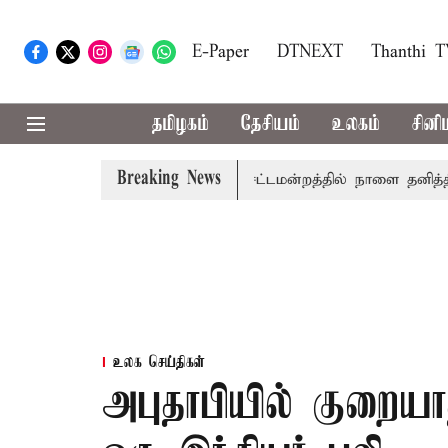
E-Paper
DTNEXT
Thanthi 
தமிழகம்
தேசியம்
உலகம்
சினி
Breaking News
முதலில் தமிழ்த்தாய் வாழ்த்து: சட்டமன்றத்தில் நாளை தனித்தீர்மா
உலக செய்திகள்
அபுதாபியில் குறையா