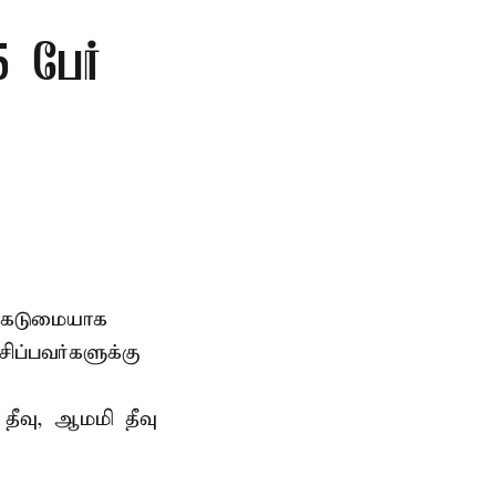
5 பேர்
் கடுமையாக
ிப்பவர்களுக்கு
ீவு, ஆமமி தீவு