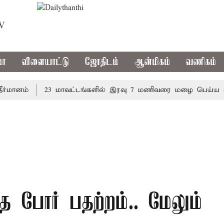
TV
மா
விளையாட்டு
ஜோதிடம்
ஆன்மிகம்
வணிகம்
னம்
23 மாவட்டங்களில் இரவு 7 மணிவரை மழை பெய்ய வாய்ப்
த போர் பதற்றம்.. மேலும்