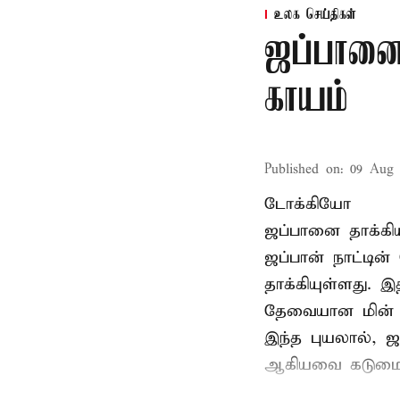
உலக செய்திகள்
ஜப்பானை 
காயம்
Published on
:
09 Aug 
டோக்கியோ
ஜப்பானை தாக்கிய
ஜப்பான் நாட்டின
தாக்கியுள்ளது. இ
தேவையான மின் இ
இந்த புயலால், 
ஆகியவை கடுமைய