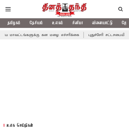
தமிழகம்
தேசியம்
உலகம்
சினிமா
விளையாட்டு
ஜோத
்களுக்கு கன மழை எச்சரிக்கை
புதுச்சேரி சட்டசபையில் வரும் 24ம் 
உலக செய்திகள்