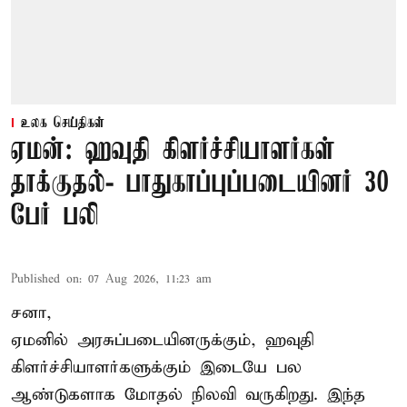
உலக செய்திகள்
ஏமன்: ஹவுதி கிளர்ச்சியாளர்கள்
தாக்குதல்- பாதுகாப்புப்படையினர் 30
பேர் பலி
Published on
:
07 Aug 2026, 11:23 am
சனா,
ஏமனில் அரசுப்படையினருக்கும்,
ஹவுதி
கிளர்ச்சியாளர்களுக்கும் இடையே பல
ஆண்டுகளாக மோதல் நிலவி வருகிறது. இந்த