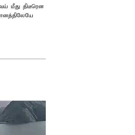
் மீது திடீரென
தானத்திலேயே