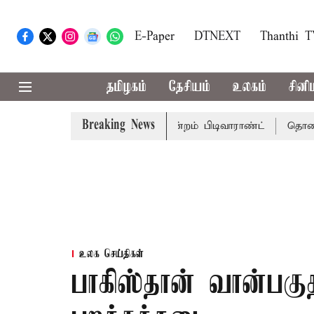
E-Paper
DTNEXT
Thanthi 
தமிழகம்
தேசியம்
உலகம்
சினி
Breaking News
்முடிக்கு சென்னை நீதிமன்றம் பிடிவாராண்ட்
தொலைநோக்கு ப
உலக செய்திகள்
பாகிஸ்தான் வான்பகு