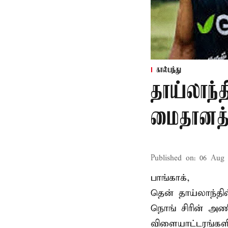
கால்பந்து
தாய்லாந்த
மைதானத்த
Published on
:
06 Aug 
பாங்காக்,
தென் தாய்லாந்தி
நொங் சிரின் அணி
விளையாட்டரங்களி