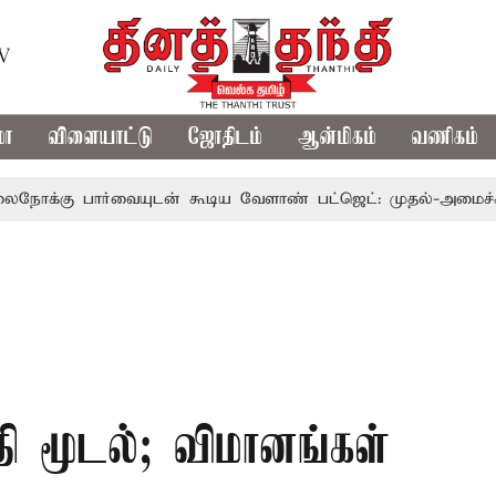
TV
மா
விளையாட்டு
ஜோதிடம்
ஆன்மிகம்
வணிகம்
ார்வையுடன் கூடிய வேளாண் பட்ஜெட்: முதல்-அமைச்சர் விஜய்
தி மூடல்; விமானங்கள்