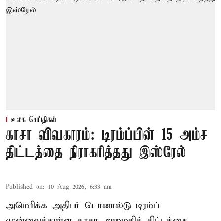
உலக செய்திகள்
காசா விவகாரம்: டிரம்ப்பின் 15 அம்ச
திட்டத்தை நிராகரித்தது இஸ்ரேல்
Published on
:
10 Aug 2026, 6:33 am
அமெரிக்க அதிபர் டொனால்டு டிரம்ப்
முன்வைத்துள்ள காசா அமைதித் திட்டத்தை