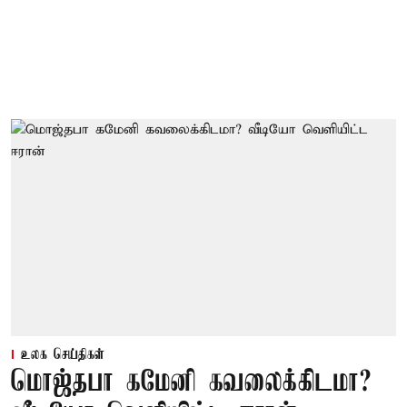
உலக செய்திகள்
மொஜ்தபா கமேனி கவலைக்கிடமா?