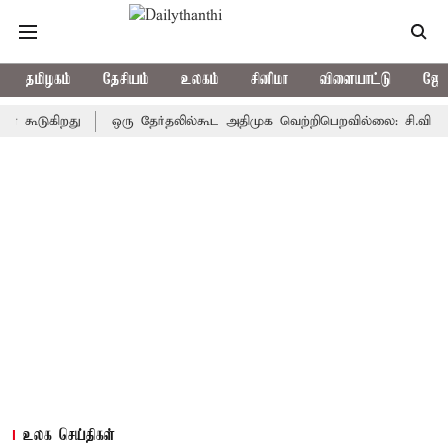
தமிழகம்
தேசியம்
உலகம்
சினிமா
விளையாட்டு
ஜோத
ுகிறது
ஒரு தேர்தலில்கூட அதிமுக வெற்றிபெறவில்லை: சி.வி.சண்முகம்
உலக செய்திகள்