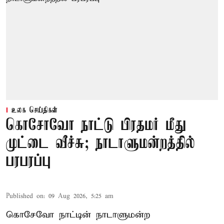
உலக செய்திகள்
கொசோவோ நாட்டு பிரதமர் மீது
முட்டை வீச்சு; நாடாளுமன்றத்தில்
பரபரப்பு
Published on
:
09 Aug 2026, 5:25 am
கொசேவோ நாட்டின் நாடாளுமன்ற