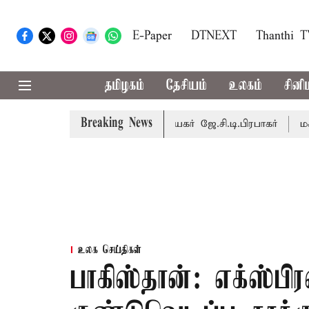
E-Paper
DTNEXT
Thanthi 
தமிழகம்
தேசியம்
உலகம்
சினி
Breaking News
 வரை நடைபெறும் - சபாநாயகர் ஜே.சி.டி.பிரபாகர்
மக்களின் எ
உலக செய்திகள்
பாகிஸ்தான்: எக்ஸ்ப