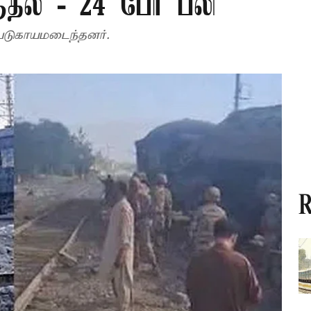
ுதல் - 24 பேர் பலி
 படுகாயமடைந்தனர்.
R