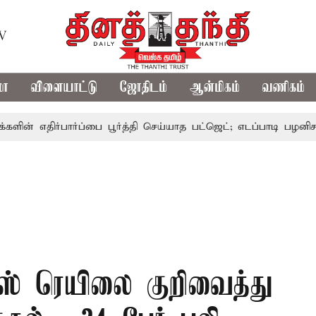
TV
மா
விளையாட்டு
ஜோதிடம்
ஆன்மிகம்
வணிகம்
திர்பார்ப்பை பூர்த்தி செய்யாத பட்ஜெட்; எடப்பாடி பழனிசாமி
ப
ிரஸ் ரெயிலை குறிவைத்து