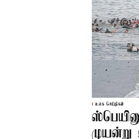
உலக செய்திகள்
ஸ்பெயின
முயன்று