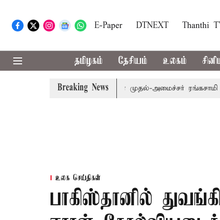
E-Paper
DTNEXT
Thanthi 
தமிழகம்
தேசியம்
உலகம்
சினி
Breaking News
தி பட்ஜெட் தாக்கல் செய்கிறார் முதல்-அமைச்சர் ரங்கசாமி
எதி
உலக செய்திகள்
பாகிஸ்தானில் துவங்