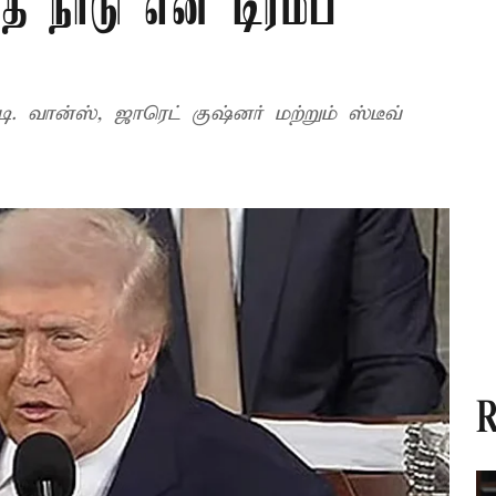
 நாடு என டிரம்ப்
. வான்ஸ், ஜாரெட் குஷ்னர் மற்றும் ஸ்டீவ்
R