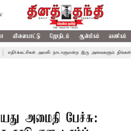
TV
மா
விளையாட்டு
ஜோதிடம்
ஆன்மிகம்
வணிகம்
ர்க்கட்சிகள் அமளி: நாடாளுமன்ற இரு அவைகளும் திங்கள்கிழமை 
கியது அமைதி பேச்சு: