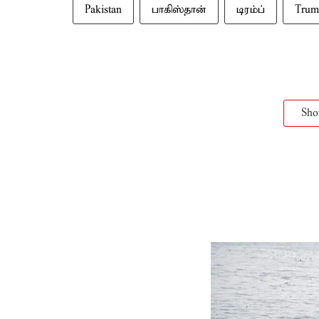
Pakistan
பாகிஸ்தான்
டிரம்ப்
Trum
Sh