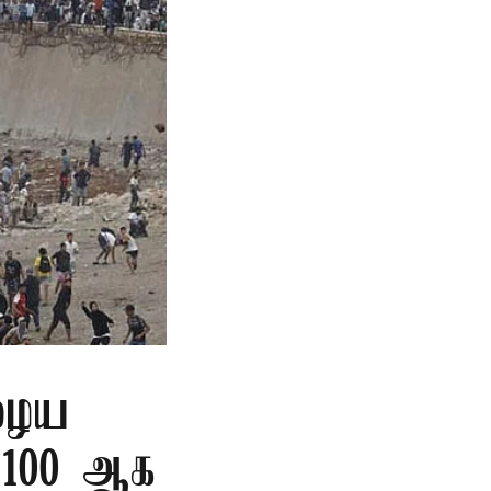
ுழைய
ை 100 ஆக