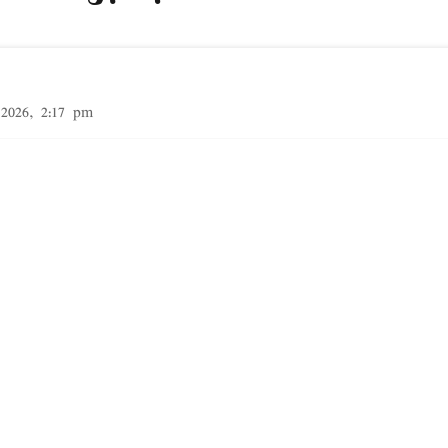
2026, 2:17 pm
நுழைய முயன்ற சட்டவிரோத அகதிகள் 100 பேர் உயிர
ைந்துள்ள நாடு
ஸ்பெயின்
. இந்நாட்டின் அருகே வடக
் அமைந்துள்ள நாடு மொராக்கோ. இரு நாடுகளுக்கும
து. அதேவேளை, ஸ்பெயின் நாட்டுக்கு சொந்தமான த
்த நகரம் மொராக்கோவுடன் எல்லையை பகிர்கிற ...
Read More