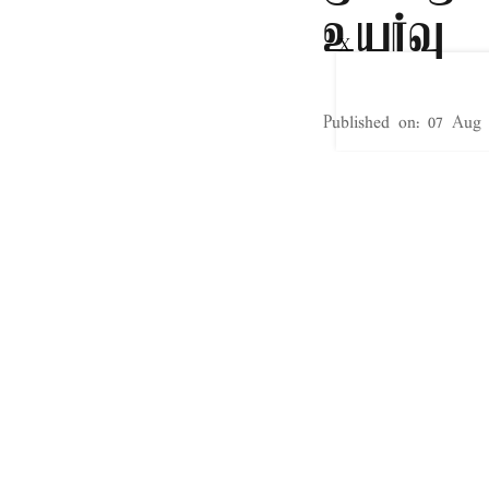
உயர்வு
X
Published on
:
07 Aug 
மாட்ரிட்,
ஸ்பெயினுக்குள் 
ஐரோப்பாவில் அம
ஆப்பிரிக்காவில
தரைக்கடல் உள்ள
பகுதி சீயடா. இந