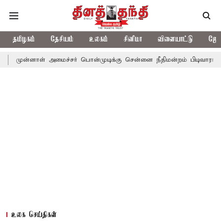
தமிழகம்
தேசியம்
உலகம்
சினிமா
விளையாட்டு
ஜோத
ள் அமைச்சர் பொன்முடிக்கு சென்னை நீதிமன்றம் பிடிவாராண்ட்
தொலை
உலக செய்திகள்