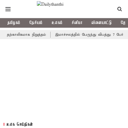
தமிழகம்
தேசியம்
உலகம்
சினிமா
விளையாட்டு
ஜோத
காலிகமாக நிறுத்தம்
இமாச்சலத்தில் பேருந்து விபத்து; 7 பேர் பலி - 
உலக செய்திகள்