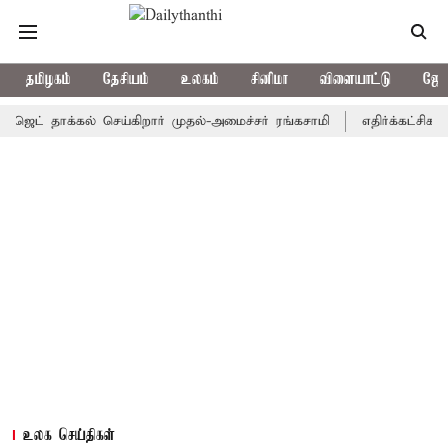
தமிழகம்
தேசியம்
உலகம்
சினிமா
விளையாட்டு
ஜோத
் தாக்கல் செய்கிறார் முதல்-அமைச்சர் ரங்கசாமி
எதிர்க்கட்சிகள் அ
உலக செய்திகள்