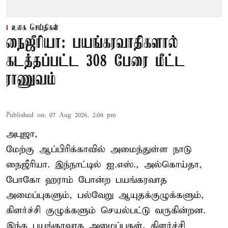
உலக செய்திகள்
நைஜீரியா: பயங்கரவாதிகளால்
கடத்தப்பட்ட 308 பேரை மீட்ட
ராணுவம்
Published on
:
07 Aug 2026, 2:04 pm
அபுஜா,
மேற்கு ஆப்பிரிக்காவில் அமைந்துள்ள நாடு
நைஜீரியா. இந்நாட்டில் ஐ.எஸ்., அல்கொய்தா,
போகோ ஹராம் போன்ற பயங்கரவாத
அமைப்புகளும், பல்வேறு ஆயுதக்குழுக்களும்,
கிளர்ச்சி குழுக்களும் செயல்பட்டு வருகின்றன.
இந்த பயங்கரவாத அமைப்புகள், கிளர்ச்சி