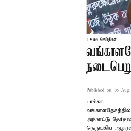
உலக செய்திகள்
வங்காளதே
நடைபெறும
Published on
:
06 Aug 
டாக்கா,
வங்காளதேசத்தில்
அந்நாட்டு தேர்த
நெருங்கிய ஆதரவ