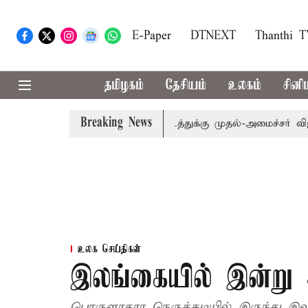
E-Paper
DTNEXT
Thanthi 
தமிழகம்
தேசியம்
உலகம்
சினி
Breaking News
ாரம்: எம்.பி.க்கள் கூட்டத்துக்கு முதல்-அமைச்சர் விஜய் அழைப
உலக செய்திகள்
இலங்கையில் இன்று அ
பொருளாதார நெருக்கடியில் இருந்து இ