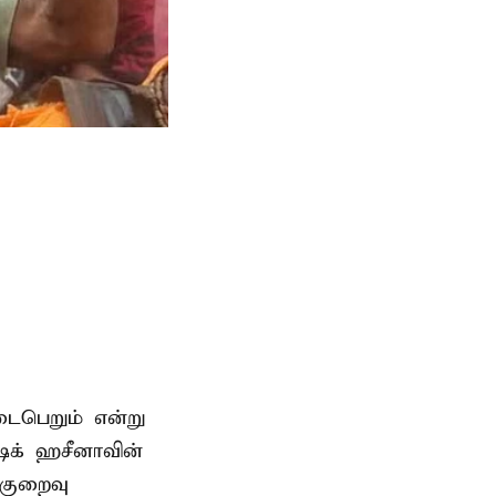
டைபெறும் என்று
ேக் ஹசீனாவின்
குறைவு