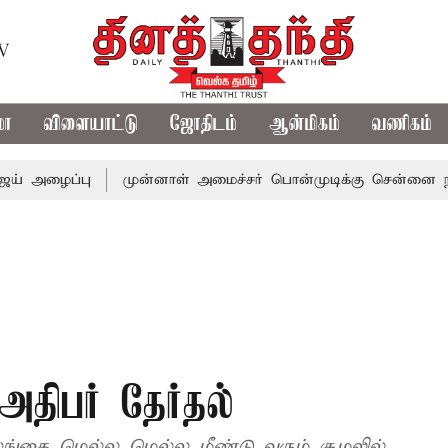
TV
மா
விளையாட்டு
ஜோதிடம்
ஆன்மிகம்
வணிகம்
்பு
முன்னாள் அமைச்சர் பொன்முடிக்கு சென்னை நீதிமன்றம் 
திபர் தேர்தல்
லங்கை மெல்ல மெல்ல மீண்டு வரும் சூழலில்