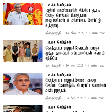
உலக செய்திகள்
அதிபர் மாளிகையில் சிக்கிய ரூ.1¾
கோடி ரொக்கம் கோத்தபய
ராஜபக்சேவிடம் விசாரிக்க கோர்ட்டு
உத்தரவு
தினத்தந்தி
14 Nov 2022
1
min read
உலக செய்திகள்
கோத்தபய ராஜபக்சேவுடன் பாஜக
மூத்த தலைவர் சுப்ரமணியன் சுவாமி
சந்திப்பு
தினத்தந்தி
29 Sep 2022
1
min read
உலக செய்திகள்
கோத்தபய ராஜபக்சேவை கைது
செய்ய வேண்டும்: போராட்டக்காரர்கள்
வலியுறுத்தல்
தினத்தந்தி
04 Sep 2022
1
min read
உலக செய்திகள்