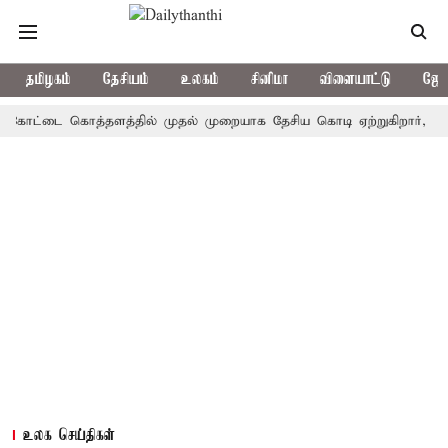
தமிழகம்
தேசியம்
உலகம்
சினிமா
விளையாட்டு
ஜோத
ட்டை கொத்தளத்தில் முதல் முறையாக தேசிய கொடி ஏற்றுகிறார், முதல்-அமை
உலக செய்திகள்