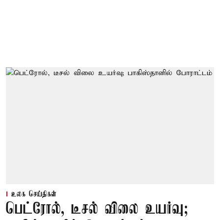
உலக செய்திகள்
பெட்ரோல், டீசல் விலை உயர்வு;